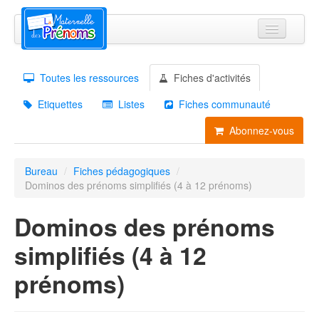
Bureau virtuel
Toutes les ressources
Fiches d'activités
Abonnements
Etiquettes
Listes
Fiches communauté
Actualités
Abonnez-vous
Ressources
Tutoriels
Bureau
/
Fiches pédagogiques
/
Dominos des prénoms simplifiés (4 à 12 prénoms)
Espace presse
Dominos des prénoms
Connexion
simplifiés (4 à 12
prénoms)